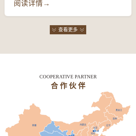
阅读详情→
查看更多
COOPERATIVE PARTNER
合 作 伙 伴