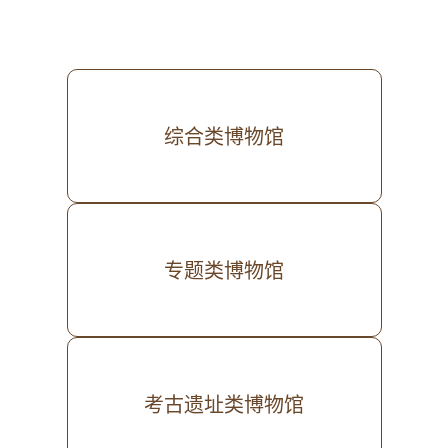
综合类博物馆
专题类博物馆
考古遗址类博物馆