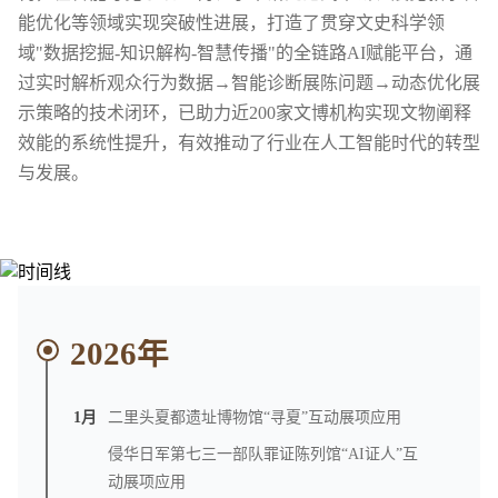
能优化等领域实现突破性进展，打造了贯穿文史科学领
域"数据挖掘-知识解构-智慧传播"的全链路AI赋能平台，通
过实时解析观众行为数据→智能诊断展陈问题→动态优化展
示策略的技术闭环，已助力近200家文博机构实现文物阐释
效能的系统性提升，有效推动了行业在人工智能时代的转型
与发展。
2026年
1月
二里头夏都遗址博物馆“寻夏”互动展项应用
侵华日军第七三一部队罪证陈列馆“AI证人”互
动展项应用