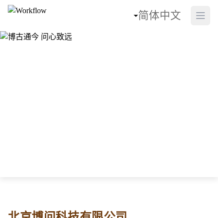
简体中文
打开
博古通今 问心致远
LEARNING FROM THE PAST, STAYING TRUE TO THE HEART, REACHING INTO THE FUTURE
北京博问科技有限公司