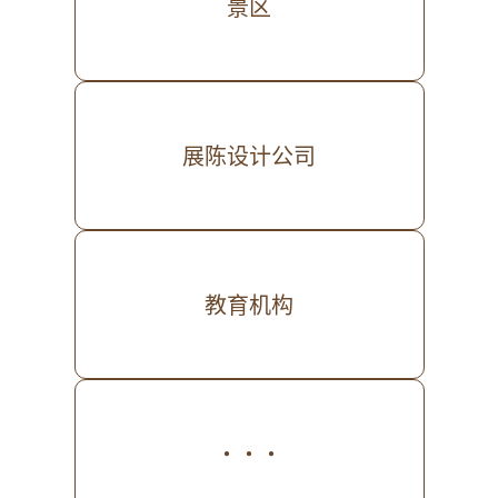
景区
展陈设计公司
教育机构
‧‧‧