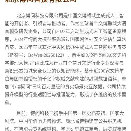
北京博问科技有限公司是中国文博领域生成式人工智
能的开创者、引领者与推动者。作为全球首个文博垂域大语
言模型研发企业，公司自2023年启动生成式人工智能备案程
序，2024年博问大模型率先通过国家网信办安全评估与算法
备案，2025年正式获批中央网信办生成式人工智能服务备案
（备案号：BoWen-20250122），自主研发的"博问3.0文史科
学推理大模型"由此成为行业首个兼具文博行业专业深度与
意识形态领域安全认证的认知智能体。基于近200家文博单
位与图书馆授权的千亿字权威文献构建的封闭数据语料，叠
加”小博问问“日均百万量级的真实场景交互数据，公司持续
提升模型的行业适配性与推理能力，形成了多维度的技术壁
垒。
目前，博问科技已携手中国第一历史档案馆、国家大
剧院、中国华侨历史博物馆、湖北省博物馆等公共服务机
构，在智能导览系统重构、学术研究范式革新、展览叙事智