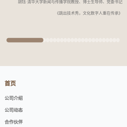
胡钰·清华大学新闻与传播学院教授、博士生导师、党委书记
《跳出技术秀，文化数字人重在传承》
首页
公司介绍
公司动态
合作伙伴