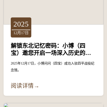
2025
12月17日
解锁东北记忆密码：小博（四
宝）邀您开启一场深入历史的思
辨之旅
2025年12月17日，小博问问（四宝）成功入驻四平战役纪
念馆。
阅读详情→