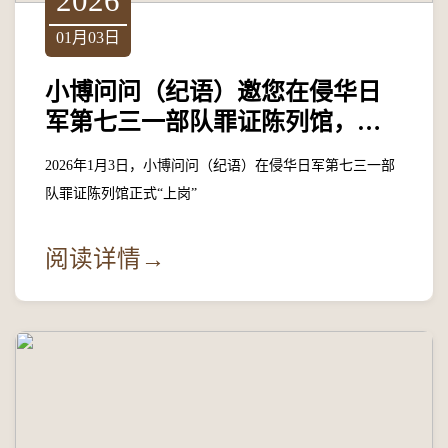
2026
01月03日
小博问问（纪语）邀您在侵华日
军第七三一部队罪证陈列馆，守
护记忆，启迪思考
2026年1月3日，小博问问（纪语）在侵华日军第七三一部
队罪证陈列馆正式“上岗”
阅读详情→