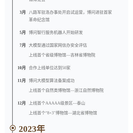
3月
八路军驻洛办事处开启试运营，博问进驻首家
革命纪念馆
5月
博问智行服务机器人开始研发
7月
大模型通过国家网信办安全评估
上线首个省级博物馆—吉林省博物院
10月
合作上线单位达到50家
11月
博问大模型算法备案成功
上线首个自然类博物馆—浙江自然博物院
12月
上线首个AAAAA级景区—泰山
上线首个“8+3"博物馆—湖北省博物馆
2023年